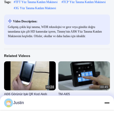
Tags:
#
TFT Yüz Tanıma Katılım Makinesi
#
TCP Yüz Tanıma Katılım Makinesi
#
3G Yüz Tanıma Katılım Makinesi
Video Description:
Gelişmiş çoklu kişi tanıma, WDR teknolojisi ve gece veya gündüz doğru
tanımlama için çift HD kameralar içeren, Timmy'nin AI06 Yüz Tanıma Katılım
Makinesini keşfedin. Ofisler, okullar ve daha fazlası için idealdir.
Related Videos
00:24
00:45
AI06 Görünür Işık QR Kod Akıllı
TM-AI05
Erişim Kontrolü Yüz Tanıma Saatli
Yüz Tanıma Makineleri
Justin
Devam Sistemi
Face Aaccess Control
July 17, 2026
July 23, 2021