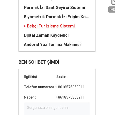
Parmak İzi Saat Seyirci Sistemi
VI
Biyometrik Parmak İzi Erişim Kontrolü
Bekçi Tur İzleme Sistemi
Dijital Zaman Kaydedici
Andorid Yüz Tanıma Makinesi
BEN SOHBET ŞIMDI
İlgili kişi :
Justin
Telefon numarası :
+8618575358911
Naber :
+8618575358911