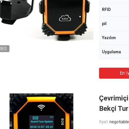
RFID
pil
Yazılım
DEO
Uygulama
En Iy
Çevrimiçi
Bekçi Tur
fiyat:
negotiable