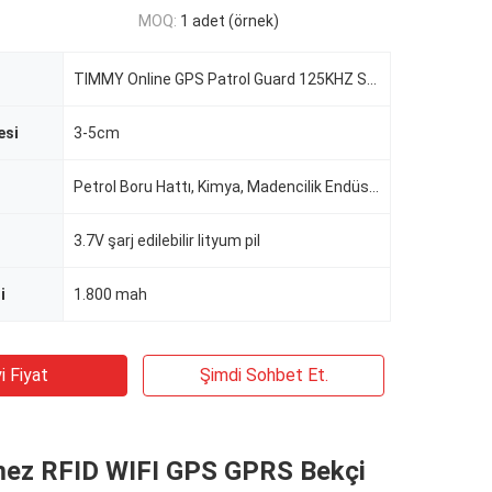
MOQ:
1 adet (örnek)
TIMMY Online GPS Patrol Guard 125KHZ Su Geçirmez Koruma Devriye İzleme
esi
3-5cm
Petrol Boru Hattı, Kimya, Madencilik Endüstrisi
3.7V şarj edilebilir lityum pil
i
1.800 mah
i Fiyat
Şimdi Sohbet Et.
mez RFID WIFI GPS GPRS Bekçi