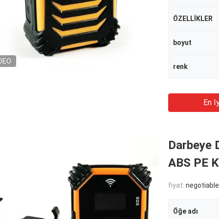
ÖZELLİKLER
boyut
DEO
renk
En Iy
Darbeye 
ABS PE K
fiyat:
negotiable
Öğe adı