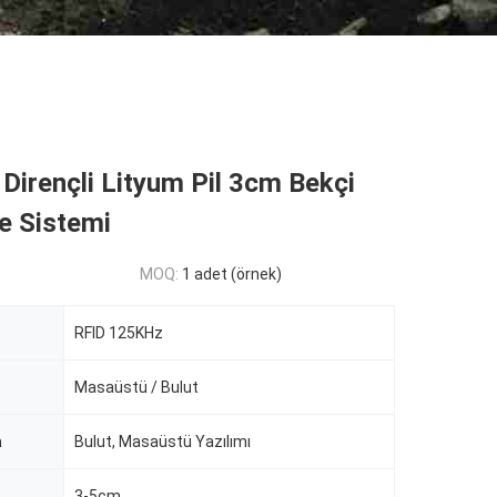
irençli Lityum Pil 3cm Bekçi
e Sistemi
MOQ:
1 adet (örnek)
RFID 125KHz
Masaüstü / Bulut
a
Bulut, Masaüstü Yazılımı
3-5cm