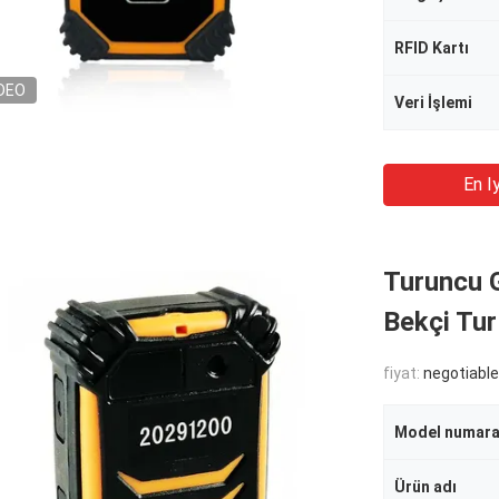
RFID Kartı
DEO
Veri İşlemi
En Iy
Turuncu 
Bekçi Tur
fiyat:
negotiable
Model numara
Ürün adı