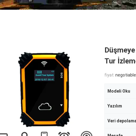
Düşmeye D
Tur İzlem
fiyat:
negotiable
Modeli Oku
Yazılım
Veri depolam
Mesafe