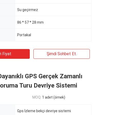
Su geçirmez
86 * 57 * 28 mm
Portakal
i Fiyat
Şimdi Sohbet Et.
Dayanıklı GPS Gerçek Zamanlı
oruma Turu Devriye Sistemi
MOQ:
1 adet (örnek)
Gps İzleme bekçi devriye sistemi