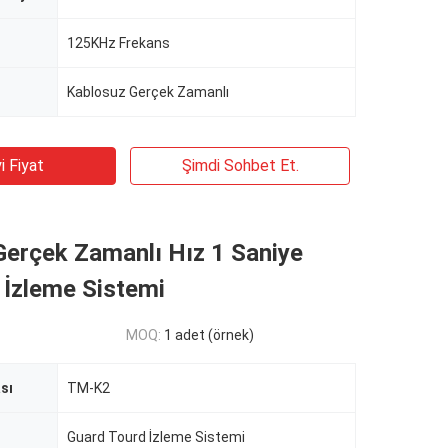
125KHz Frekans
Kablosuz Gerçek Zamanlı
i Fiyat
Şimdi Sohbet Et.
Gerçek Zamanlı Hız 1 Saniye
 İzleme Sistemi
MOQ:
1 adet (örnek)
sı
TM-K2
Guard Tourd İzleme Sistemi