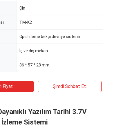
Çin
sı
TM-K2
Gps İzleme bekçi devriye sistemi
İç ve dış mekan
86 * 57 * 28 mm
i Fiyat
Şimdi Sohbet Et.
ayanıklı Yazılım Tarihi 3.7V
 İzleme Sistemi