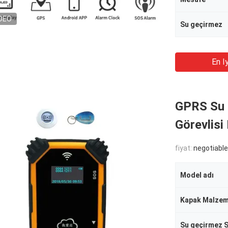
DEO
Su geçirmez
En Iy
GPRS Su 
Görevlisi
fiyat:
negotiable
Model adı
Kapak Malzem
Su geçirmez S