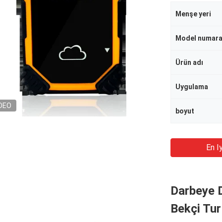
Menşe yeri
Model numara
Ürün adı
Uygulama
DEO
boyut
En Iy
Darbeye D
Bekçi Tur