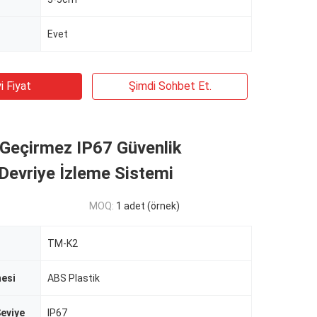
Evet
i Fiyat
Şimdi Sohbet Et.
Geçirmez IP67 Güvenlik
 Devriye İzleme Sistemi
MOQ:
1 adet (örnek)
TM-K2
esi
ABS Plastik
eviye
IP67