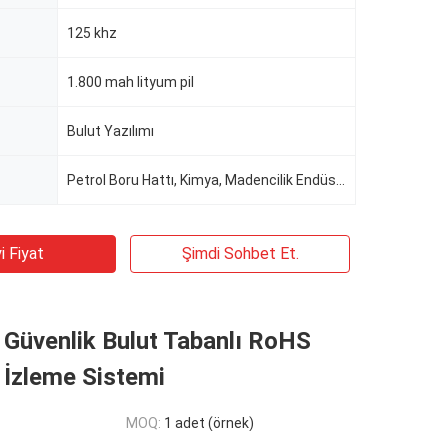
125 khz
1.800 mah lityum pil
Bulut Yazılımı
Petrol Boru Hattı, Kimya, Madencilik Endüstrisi
i Fiyat
Şimdi Sohbet Et.
 Güvenlik Bulut Tabanlı RoHS
 İzleme Sistemi
MOQ:
1 adet (örnek)