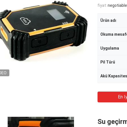
fiyat:
negotiable
Ürün adı
Okuma mesaf
Uygulama
Pil Türü
DEO
Akü Kapasites
En Iy
Su geçir